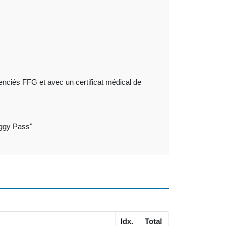
nciés FFG et avec un certificat médical de
uggy Pass"
Idx.
Total