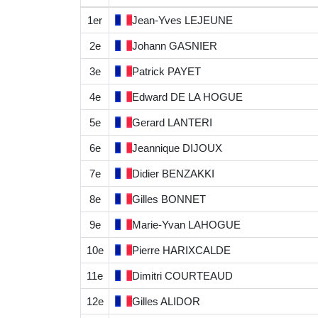
1er
Jean-Yves
LEJEUNE
2e
Johann
GASNIER
3e
Patrick
PAYET
4e
Edward
DE LA HOGUE
5e
Gerard
LANTERI
6e
Jeannique
DIJOUX
7e
Didier
BENZAKKI
8e
Gilles
BONNET
9e
Marie-Yvan
LAHOGUE
10e
Pierre
HARIXCALDE
11e
Dimitri
COURTEAUD
12e
Gilles
ALIDOR