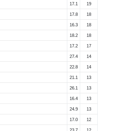
17.1
19
17.8
18
16.3
18
18.2
18
17.2
17
27.4
14
22.8
14
21.1
13
26.1
13
16.4
13
24.9
13
17.0
12
23.7
12