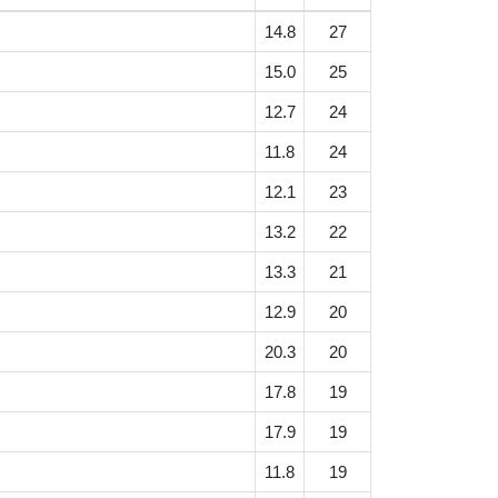
14.8
27
15.0
25
12.7
24
11.8
24
12.1
23
13.2
22
13.3
21
12.9
20
20.3
20
17.8
19
17.9
19
11.8
19