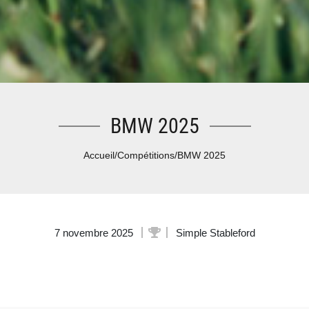
BMW 2025
Accueil
/
Compétitions
/
BMW 2025
7 novembre 2025
Simple Stableford