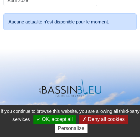
Aucune actualité n'est disponible pour le moment.
If you continue to browse this website, you are allowing all third-party
GOLF DU BASSIN BLEU
services
OK, accept all
Deny all cookies
75 rue du Golf - Villèle
Personalize
97435 Saint-Gilles-Les-Hauts, Réunion