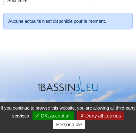
Aucune actualité n'est disponible pour le moment.
If you continue to browse this website, you are allowing all third-party
GOLF DU BASSIN BLEU
services
OK, accept all
Deny all cookies
75 rue du Golf - Villèle
Personalize
97435 Saint-Gilles-Les-Hauts, Réunion